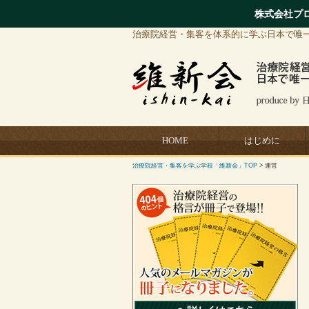
株式会社プ
治療院経営・集客を体系的に学ぶ日本で唯
HOME
はじめに
治療院経営・集客を学ぶ学校「維新会」TOP
> 運営