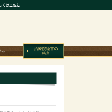
しくは
こちら
治療院経営の
込み
格言