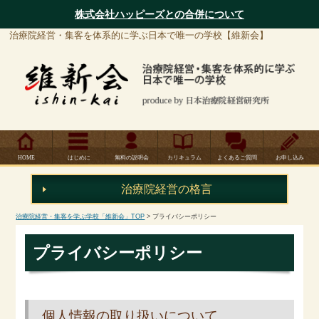
株式会社ハッピーズとの合併について
治療院経営・集客を体系的に学ぶ日本で唯一の学校【維新会】
HOME
はじめに
無料の説明会
カリキュラム
よくあるご質問
お申し込み
治療院経営の
格言
治療院経営・集客を学ぶ学校「維新会」TOP
> プライバシーポリシー
プライバシーポリシー
個人情報の取り扱いについて