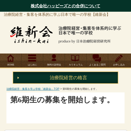
株式会社ハッピーズとの合併について
治療院経営・集客を体系的に学ぶ日本で唯一の学校【維新会】
HOME
はじめに
無料の説明会
カリキュラム
よくあるご質問
お申し込み
治療院経営の
格言
治療院経営・集客を学ぶ学校「維新会」TOP
> 第6期生の募集を開始します。
第6期生の募集を開始します。