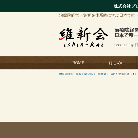
株式会社プ
治療院経営・集客を体系的に学ぶ日本で唯
HOME
はじめに
治療院経営・集客を学ぶ学校「維新会」TOP
> 定員に達しま