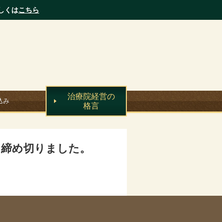
しくは
こちら
治療院経営の
込み
格言
を締め切りました。